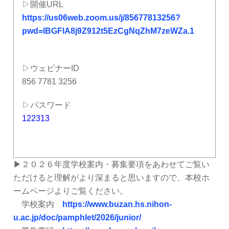
▷開催URL
https://us06web.zoom.us/j/85677813256?
pwd=lBGFlA8j9Z912t5EzCgNqZhM7zeWZa.1
▷ウェビナーID
856 7781 3256
▷パスワード
122313
▶２０２６年度学校案内・募集要項をあわせてご覧い
ただけると理解がより深まると思いますので、本校ホ
ームページよりご覧ください。
学校案内
https://www.buzan.hs.nihon-
u.ac.jp/doc/pamphlet/2026/junior/