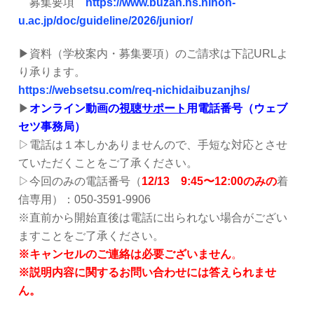
募集要項
https://www.buzan.hs.nihon-
u.ac.jp/doc/guideline/2026/junior/
▶資料（学校案内・募集要項）のご請求は下記URLよ
り承ります。
https://websetsu.com/req-nichidaibuzanjhs/
▶
オンライン動画の
視聴サポート
用電話番号（ウェブ
セツ事務局）
▷電話は１本しかありませんので、手短な対応とさせ
ていただくことをご了承ください。
▷今回のみの電話番号（
12/13 9:45〜12:00のみの
着
信専用）：050-3591-9906
※直前から開始直後は電話に出られない場合がござい
ますことをご了承ください。
※キャンセルのご連絡は必要ございません
。
※説明内容に関するお問い合わせには答えられませ
ん。