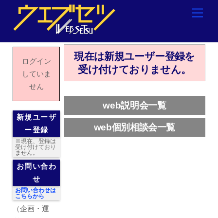
Skip
Men
to
content
現在は新規ユーザー登録を
ログイン
受け付けておりません。
していま
せん
web説明会一覧
新規ユーザ
web個別相談会一覧
ー登録
※現在、登録は
受け付けており
ません。
お問い合わ
せ
お問い合わせは
こちらから
（企画・運