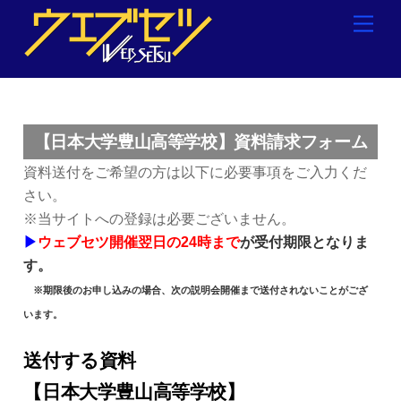
Skip
Men
to
content
【日本大学豊山高等学校】資料請求フォーム
資料送付をご希望の方は以下に必要事項をご入力くだ
さい。
※当サイトへの登録は必要ございません。
▶
ウェブセツ開催翌日の24時まで
が受付期限となりま
す。
※期限後のお申し込みの場合、次の説明会開催まで送付されないことがござ
います。
送付する資料
【日本大学豊山高等学校】